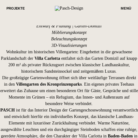
GARTEN DOMIZIL DER VILLA CARLOTTA
Unsere Leistungen
PROJEKTE
MENÜ
Design Consulting
Interior Design | Garten-Domizil
Entwurf & Planung | Garten-Domizil
Möblierungskonzept
Beleuchtungskonzept
3D-Visualisierungen
Wohnkultur im historischen Villengarten
:
Eingebettet in die gewachsene
Parklandschaft der
Villa Carlotta
entfaltet sich das Garten Domizil auf knapp
200 m² als privater Rückzugsort zwischen klassischer Landhauskultur,
historischem Sandsteinsockel und zeitgemäßem Luxus.
Die großzügige Gartenwohnung öffnet sich über weitläufige Terrassen direkt
in den
Villengarten des Kronprinzenparks
. Ein eigenes privates Teehaus
erweitert das Zuhause um einen besonderen Ort für Gäste, Gespräche und stille
Momente im Grünen – ein Refugium, das Innen- und Außenraum auf
besondere Weise verbindet.
PASCH
ist für das Interior Design der Gartengeschosswohnung verantwortlich
und entwickelt hierfür ein individuelles Konzept, das klassische Landhaus-
Elemente mit luxuriöser Zurückhaltung verbindet. Warme Naturtöne,
ausgewählte Leuchten und ein durchgängiger Steinboden schaffen eine ruhige,
geerdete Atmosphäre, die den Charakter der Villa Carlotta in
Baden-Baden
in