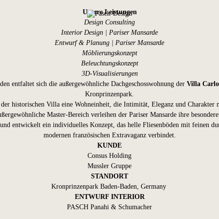
Unsere Leistungen
Design Consulting
Interior Design | Pariser Mansarde
Entwurf & Planung | Pariser Mansarde
Möblierungskonzept
Beleuchtungskonzept
3D-Visualisierungen
den entfaltet sich die außergewöhnliche Dachgeschosswohnung der
Villa Carlo
Kronprinzenpark.
er historischen Villa eine Wohneinheit, die Intimität, Eleganz und Charakter
ußergewöhnliche Master-Bereich verleihen der Pariser Mansarde ihre besonde
und entwickelt ein individuelles Konzept, das helle Fliesenböden mit feinen 
modernen französischen Extravaganz verbindet.
KUNDE
Consus Holding
Mussler Gruppe
STANDORT
Kronprinzenpark Baden-Baden, Germany
ENTWURF INTERIOR
PASCH Panahi & Schumacher