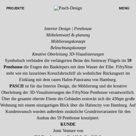
FiftyNine Penthouse
PROJEKTE
MENÜ
Unsere Leistungen
Design Consulting
Grundrissentwurf | Penthouse
Interior Design | Penthouse
Möbelentwurf &-planung
Möblierungskonzept
Beleuchtungskonzept
Kreative Oberleitung 3D-Visualisierungen
Symbolisch verbinden die verlängerten Beine des Steinway Flügels im
59
Penthouse
die Etagen des Baukörpers mit dem Wasser der Elbe. FiftyNine
steht wie ein luxuriöses Kreuzfahrtschiff als wohnlicher Rückzugsort im
Einklang mit dem rauen Hafen-Panorama von Hamburg.
PASCH
ist für das Interior Design, die Möblierung und die kreative
Oberleitung der 3D-Visualisierungen des FiftyNine Penthouse verantwortlich.
Über die gesamte oberste Ebene des Gebäudes erstreckt sich die 430qm große
Wohnung mit einem einzigartigen Blick über die Hafencity von Hamburg. Auf
Kundenwunsch wurden außerdem zusätzliche Grundrissvarianten für den
Ausbau des 59 Penthouse konzipiert.
KUNDE
Joint Venture von