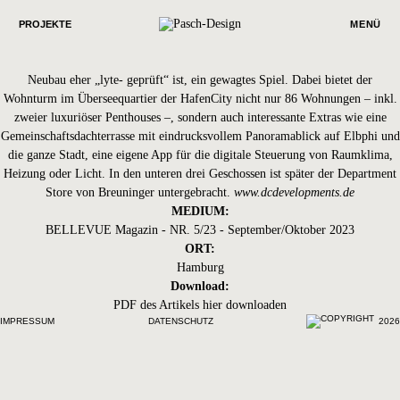
BELLEVUE - NEUBAU-HIGHLIGHT
Hamburg
Für Freunde des Wortspiels ist das Neubauprojekt „
The Lyte
“
PROJEKTE
MENÜ
geradezu prädestiniert. Der Name ist tatsächlich eine Wortkreation, die mit den
Begriffen Licht und Leichtigkeit „spielen“ soll. In Zeiten, in denen der
Neubau eher „lyte- geprüft“ ist, ein gewagtes Spiel. Dabei bietet der
Wohnturm im Überseequartier der HafenCity nicht nur 86 Wohnungen – inkl.
zweier luxuriöser Penthouses –, sondern auch interessante Extras wie eine
Gemeinschaftsdachterrasse mit eindrucksvollem Panoramablick auf Elbphi und
die ganze Stadt, eine eigene App für die digitale Steuerung von Raumklima,
Heizung oder Licht. In den unteren drei Geschossen ist später der Department
Store von Breuninger untergebracht.
www.dcdevelopments.de
MEDIUM:
BELLEVUE Magazin - NR. 5/23 - September/Oktober 2023
ORT:
Hamburg
Download:
PDF des Artikels
hier
downloaden
IMPRESSUM
DATENSCHUTZ
2026